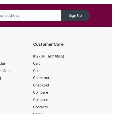
Sign Up
Customer Care
#12766 (sem título)
adas
Cart
ntários
Cart
g
Checkout
Checkout
Compare
Compare
Contacto