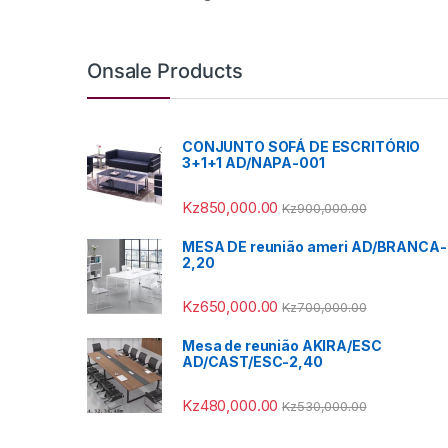
Onsale Products
CONJUNTO SOFÁ DE ESCRITÓRIO
3+1+1 AD/NAPA-001
Kz
850,000.00
Kz
900,000.00
MESA DE reunião ameri AD/BRANCA-
2,20
Kz
650,000.00
Kz
700,000.00
Mesa de reunião AKIRA/ESC
AD/CAST/ESC-2,40
Kz
480,000.00
Kz
530,000.00