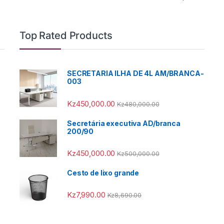
Top Rated Products
SECRETARIA ILHA DE 4L AM/BRANCA-
003
Kz
450,000.00
Kz
480,000.00
Secretária executiva AD/branca
200/90
Kz
450,000.00
Kz
500,000.00
Cesto de lixo grande
Kz
7,990.00
Kz
8,690.00