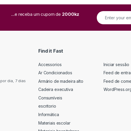
...e receba um cupom de
2000kz
Find it Fast
Accessorios
Iniciar sessão
Ar Condicionados
Feed de entr
or dia, 7 dias
Armário de madeira alto
Feed de come
Cadeira executiva
WordPress.or
Consumíveis
escritorio
Informática
Materiais escolar