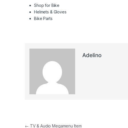
Shop for Bike
Helmets & Gloves
Bike Parts
Adelino
Navegação de artigos
←
TV & Audio Megamenu Item