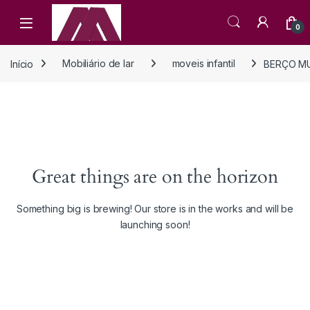
Open
0
Início
Mobiliário de lar
moveis infantil
BERÇO MU
Great things are on the horizon
Something big is brewing! Our store is in the works and will be
launching soon!