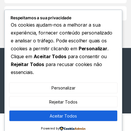
Customer Care
Respeitamos a sua privacidade
Os cookies ajudam-nos a melhorar a sua
experiência, fornecer conteúdo personalizado
e analisar o tráfego. Pode escolher quais os
cookies a permitir clicando em
Personalizar
.
Clique em
Aceitar Todos
para consentir ou
Rejeitar Todos
para recusar cookies não
essenciais.
Tem alguma dúvida? Ligue
Personalizar
para nós 24 horas por dia, 7
dias por semana!
Rejeitar Todos
+244 924 358 088
Aceitar Todos
Powered by