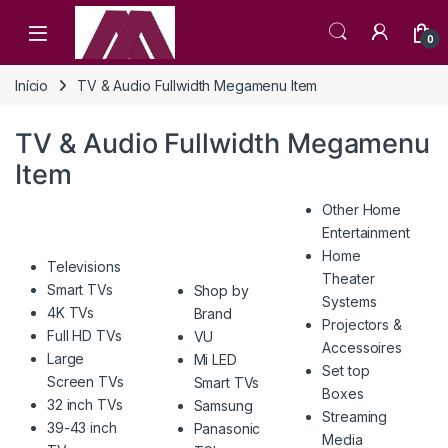
Open
0
Início
TV & Audio Fullwidth Megamenu Item
TV & Audio Fullwidth Megamenu
Item
Other Home
Entertainment
Home
Televisions
Theater
Smart TVs
Shop by
Systems
4K TVs
Brand
Projectors &
Full HD TVs
VU
Accessoires
Large
Mi LED
Set top
Screen TVs
Smart TVs
Boxes
32 inch TVs
Samsung
Streaming
39-43 inch
Panasonic
Media