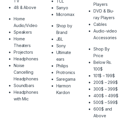
TV
TCL
Players
48 & Above
Sanyo
DVD & Blu-
Micromax
ray Players
Home
Cables
Audio/Video
Shop by
Audio-video
Speakers
Brand
Accessories
Home
JBL
Theaters
Sony
Shop By
Projectors
Ultimate
Price
Headphones
ears
Below Rs.
Noise
Philips
100$
Cancelling
Protronics
101$ – 199$
Headphones
Saregama
200$ – 299$
Soundbars
Harmon
300$ – 399$
Headphones
Kardon
400$ – 499$
with Mic
500$ – 599$
600$ and
Above