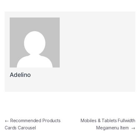
Adelino
Navegação de artigos
←
Recommended Products
Mobiles & Tablets Fullwidth
Cards Carousel
Megamenu Item
→