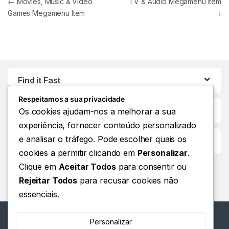
Navegação de artigos
←
Movies, Music & Video
TV & Audio Megamenu Item
Games Megamenu Item
→
Find it Fast
Respeitamos a sua privacidade
Os cookies ajudam-nos a melhorar a sua
experiência, fornecer conteúdo personalizado
e analisar o tráfego. Pode escolher quais os
Customer Care
cookies a permitir clicando em
Personalizar
.
Clique em
Aceitar Todos
para consentir ou
Rejeitar Todos
para recusar cookies não
essenciais.
Personalizar