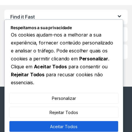
Find it Fast
Respeitamos a sua privacidade
Os cookies ajudam-nos a melhorar a sua
experiência, fornecer conteúdo personalizado
e analisar o tráfego. Pode escolher quais os
Customer Care
cookies a permitir clicando em
Personalizar
.
Clique em
Aceitar Todos
para consentir ou
Rejeitar Todos
para recusar cookies não
essenciais.
Personalizar
Rejeitar Todos
Tem alguma dúvida? Ligue
Aceitar Todos
para nós 24 horas por dia, 7