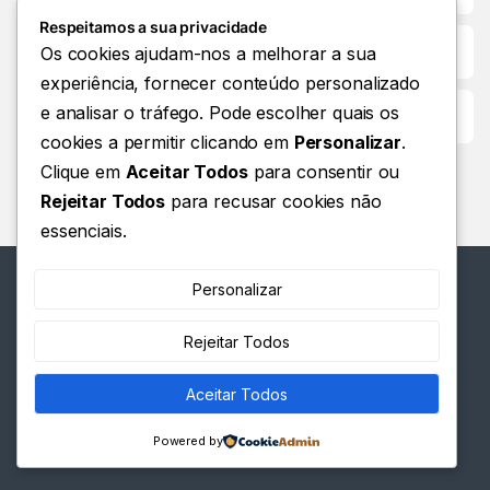
Respeitamos a sua privacidade
Os cookies ajudam-nos a melhorar a sua
experiência, fornecer conteúdo personalizado
e analisar o tráfego. Pode escolher quais os
Customer Care
cookies a permitir clicando em
Personalizar
.
Clique em
Aceitar Todos
para consentir ou
Rejeitar Todos
para recusar cookies não
essenciais.
Personalizar
Rejeitar Todos
Tem alguma dúvida? Ligue
Aceitar Todos
para nós 24 horas por dia, 7
dias por semana!
Powered by
+244 924 358 088