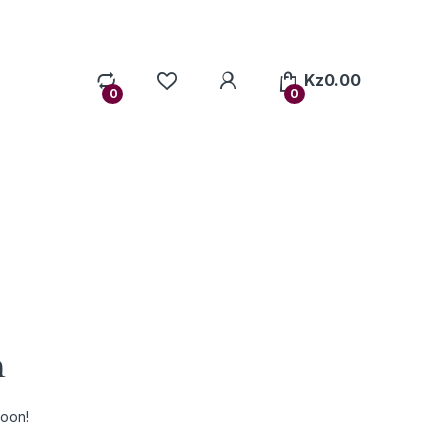
My Account
Kz
0.00
0
0
n
soon!