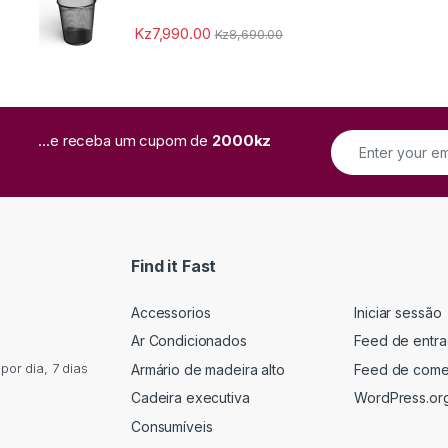
Kz
7,990.00
Kz
8,690.00
...e receba um cupom de
2000kz
Find it Fast
Accessorios
Iniciar sessão
Ar Condicionados
Feed de entr
or dia, 7 dias
Armário de madeira alto
Feed de come
Cadeira executiva
WordPress.or
Consumíveis