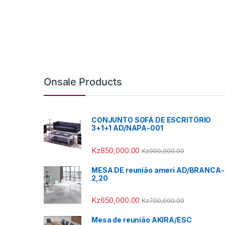
Onsale Products
CONJUNTO SOFÁ DE ESCRITÓRIO
3+1+1 AD/NAPA-001
Kz
850,000.00
Kz
900,000.00
MESA DE reunião ameri AD/BRANCA-
2,20
Kz
650,000.00
Kz
700,000.00
Mesa de reunião AKIRA/ESC