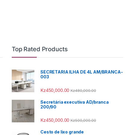
Top Rated Products
SECRETARIA ILHA DE 4L AM/BRANCA-
003
Kz
450,000.00
Kz
480,000.00
Secretária executiva AD/branca
200/90
Kz
450,000.00
Kz
500,000.00
Cesto de lixo grande