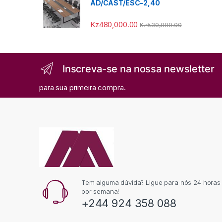
AD/CAST/ESC-2,40
Kz
480,000.00
Kz
530,000.00
Inscreva-se na nossa newsletter
para sua primeira compra.
Tem alguma dúvida? Ligue para nós 24 horas p
por semana!
+244 924 358 088