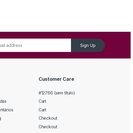
Sign Up
Customer Care
#12766 (sem título)
adas
Cart
ntários
Cart
g
Checkout
Checkout