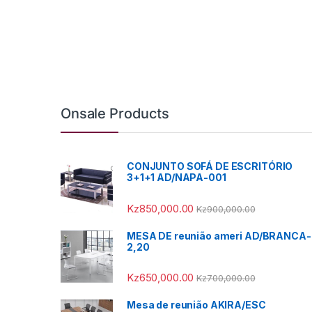
Onsale Products
CONJUNTO SOFÁ DE ESCRITÓRIO
3+1+1 AD/NAPA-001
Kz
850,000.00
Kz
900,000.00
MESA DE reunião ameri AD/BRANCA-
2,20
Kz
650,000.00
Kz
700,000.00
Mesa de reunião AKIRA/ESC