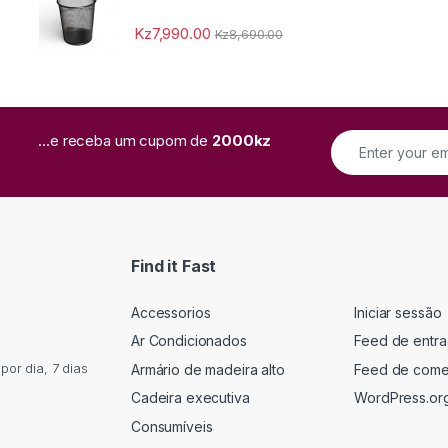
Kz
7,990.00
Kz
8,690.00
...e receba um cupom de
2000kz
Find it Fast
Accessorios
Iniciar sessão
Ar Condicionados
Feed de entr
or dia, 7 dias
Armário de madeira alto
Feed de come
Cadeira executiva
WordPress.or
Consumíveis