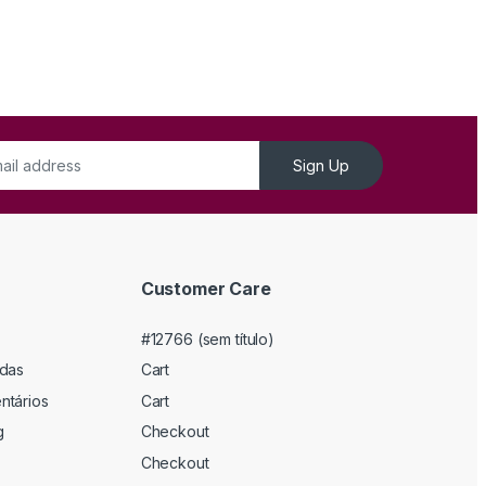
Sign Up
Customer Care
#12766 (sem título)
adas
Cart
ntários
Cart
g
Checkout
Checkout