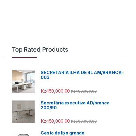
Top Rated Products
SECRETARIA ILHA DE 4L AM/BRANCA-
003
Kz
450,000.00
Kz
480,000.00
Secretária executiva AD/branca
200/90
Kz
450,000.00
Kz
500,000.00
Cesto de lixo grande