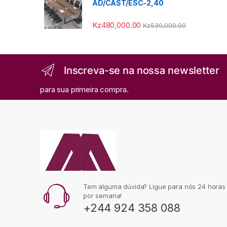
AD/CAST/ESC-2,40
Kz
480,000.00
Kz
530,000.00
Inscreva-se na nossa newsletter
para sua primeira compra.
Tem alguma dúvida? Ligue para nós 24 horas p
por semana!
+244 924 358 088