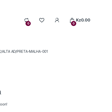
My Account
Kz
0.00
0
0
/ALTA AD/PRETA-MALHA-001
n
soon!