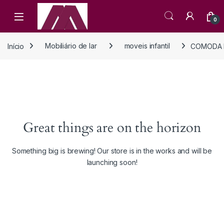
Open
0
Início
Mobiliário de lar
moveis infantil
COMODA I
Great things are on the horizon
Something big is brewing! Our store is in the works and will be
launching soon!