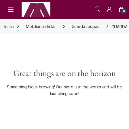
Open
0
Início
Mobiliário de lar
Guarda roupas
GUARDA 
Great things are on the horizon
Something big is brewing! Our store is in the works and will be
launching soon!