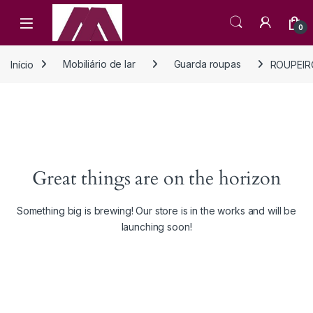
Open
0
Início
Mobiliário de lar
Guarda roupas
ROUPEIR
Great things are on the horizon
Something big is brewing! Our store is in the works and will be
launching soon!